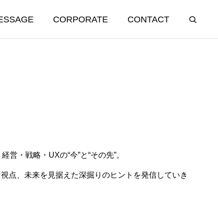
ESSAGE
CORPORATE
CONTACT
、経営・戦略・UXの“今”と“その先”。
う社名にした
「こんな機能が欲しい」と言われ
な視点、未来を見据えた深掘りのヒントを発信していき
たら疑え
2025.09.25