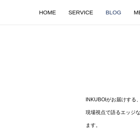
HOME
SERVICE
BLOG
M
INKUBOIがお届けする
たらすのは“自動化”ではな
なぜ“INKUBOI”とい
現場視点で語るエッジ
”だ
のか？
ます。
10.03
2025.10.02