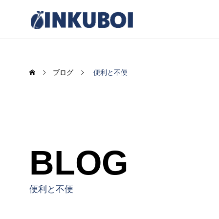
ブログ
便利と不便
BLOG
感情UXの臨界点
AIがも
く“余白
便利と不便
2025.12.12
2025.