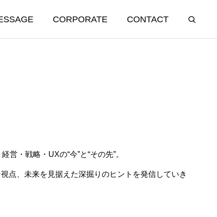
ESSAGE
CORPORATE
CONTACT
、経営・戦略・UXの“今”と“その先”。
う社名にした
「こんな機能が欲しい」と言われ
な視点、未来を見据えた深掘りのヒントを発信していき
たら疑え
2025.09.25