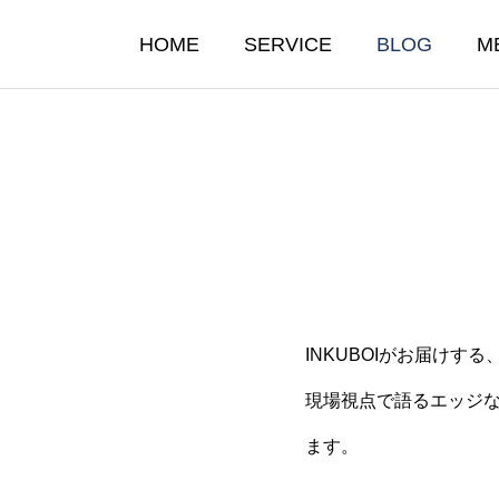
HOME
SERVICE
BLOG
M
INKUBOIがお届けする
たらすのは“自動化”ではな
なぜ“INKUBOI”とい
現場視点で語るエッジ
”だ
のか？
ます。
10.03
2025.10.02