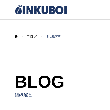
ブログ
組織運営
BLOG
感情UXの臨界点
AIがも
く“余白
組織運営
2025.12.12
2025.