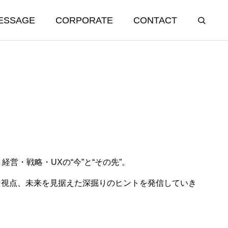
ESSAGE
CORPORATE
CONTACT
、経営・戦略・UXの“今”と“その先”。
う社名にした
「こんな機能が欲しい」と言われ
な視点、未来を見据えた深掘りのヒントを発信していき
たら疑え
2025.09.25