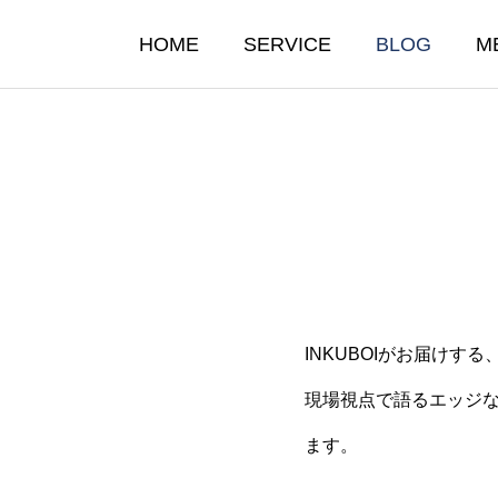
HOME
SERVICE
BLOG
M
INKUBOIがお届けする
たらすのは“自動化”ではな
なぜ“INKUBOI”とい
現場視点で語るエッジ
”だ
のか？
ます。
10.03
2025.10.02