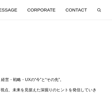
ESSAGE
CORPORATE
CONTACT
、経営・戦略・UXの“今”と“その先”。
う社名にした
「こんな機能が欲しい」と言われ
な視点、未来を見据えた深掘りのヒントを発信していき
たら疑え
2025.09.25