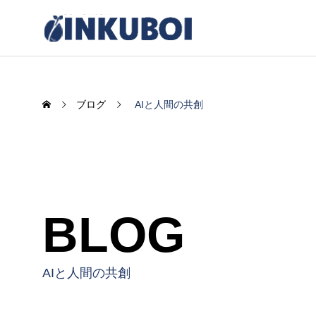
ブログ
AIと人間の共創
BLOG
感情UXの臨界点
AIがも
く“余白
AIと人間の共創
2025.12.12
2025.