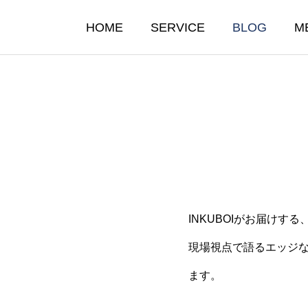
HOME
SERVICE
BLOG
M
INKUBOIがお届けする
たらすのは“自動化”ではな
なぜ“INKUBOI”とい
現場視点で語るエッジ
”だ
のか？
ます。
10.03
2025.10.02