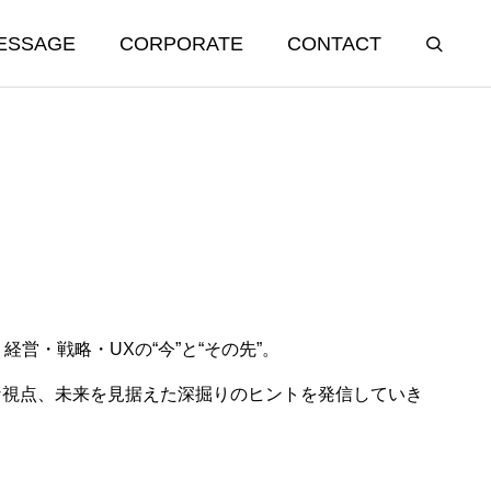
ESSAGE
CORPORATE
CONTACT
、経営・戦略・UXの“今”と“その先”。
う社名にした
「こんな機能が欲しい」と言われ
な視点、未来を見据えた深掘りのヒントを発信していき
たら疑え
2025.09.25