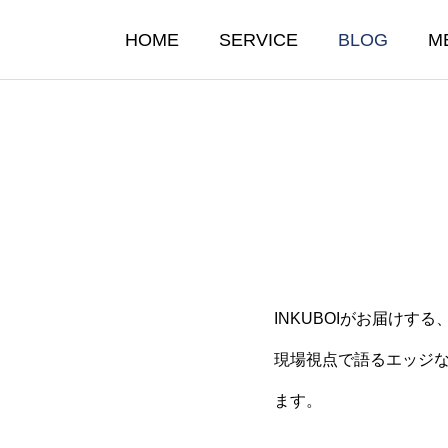
HOME
SERVICE
BLOG
M
INKUBOIがお届けする
たらすのは“自動化”ではな
なぜ“INKUBOI”とい
現場視点で語るエッジ
”だ
のか？
ます。
10.03
2025.10.02